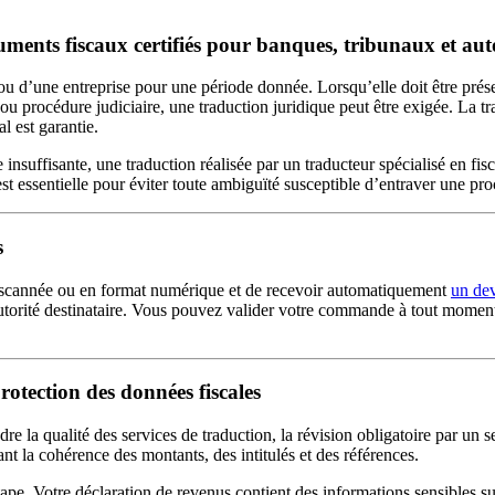
ments fiscaux certifiés pour banques, tribunaux et auto
ou d’une entreprise pour une période donnée. Lorsqu’elle doit être présen
 ou procédure judiciaire, une traduction juridique peut être exigée. La t
l est garantie.
suffisante, une traduction réalisée par un traducteur spécialisé en fisc
est essentielle pour éviter toute ambiguïté susceptible d’entraver une pr
s
us scannée ou en format numérique et de recevoir automatiquement
un dev
 l’autorité destinataire. Vous pouvez valider votre commande à tout moment
rotection des données fiscales
la qualité des services de traduction, la révision obligatoire par un se
ant la cohérence des montants, des intitulés et des références.
ape. Votre déclaration de revenus contient des informations sensibles su