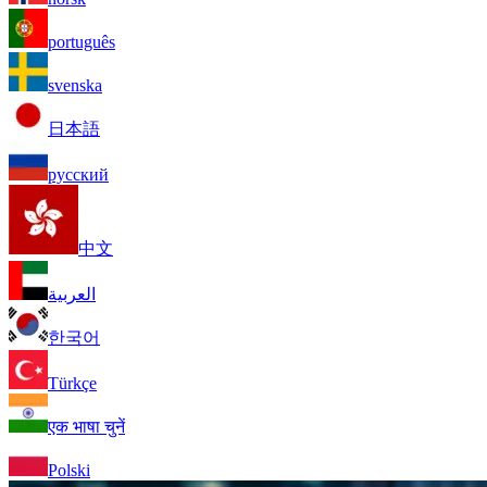
português
svenska
日本語
русский
中文
العربية
한국어
Türkçe
एक भाषा चुनें
Polski