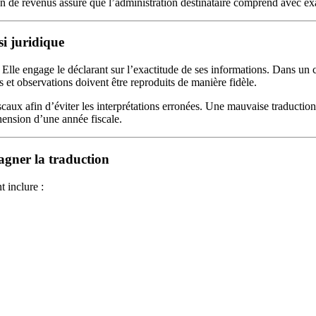
ion de revenus assure que l’administration destinataire comprend avec ex
si juridique
 Elle engage le déclarant sur l’exactitude de ses informations. Dans un co
 et observations doivent être reproduits de manière fidèle.
iscaux afin d’éviter les interprétations erronées. Une mauvaise traductio
ension d’une année fiscale.
gner la traduction
t inclure :