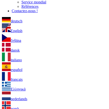
Service mondial
Références
Contactez-nous !
deutsch
English
čeština
dansk
italiano
español
français
Ελληνικά
nederlands
norsk