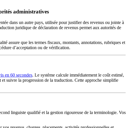
rités administratives
tée dans un autre pays, utilisée pour justifier des revenus ou jointe à
raduction juridique de déclaration de revenus permet aux autorités de
alité assure que les termes fiscaux, montants, annotations, rubriques et
océdure d’acceptation ou de vérification.
is en 60 secondes
. Le système calcule immédiatement le coût estimé,
 et suivre la progression de la traduction. Cette approche simplifie
cond linguiste qualifié et la gestion rigoureuse de la terminologie. Vos
r vos revenus, charges, placements, activités professionnelles et