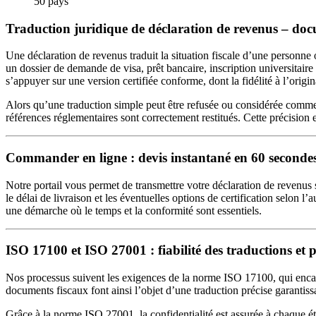
50 pays
Traduction juridique de déclaration de revenus – docu
Une déclaration de revenus traduit la situation fiscale d’une personne 
un dossier de demande de visa, prêt bancaire, inscription universitaire
s’appuyer sur une version certifiée conforme, dont la fidélité à l’origina
Alors qu’une traduction simple peut être refusée ou considérée comme in
références réglementaires sont correctement restitués. Cette précision 
Commander en ligne : devis instantané en 60 seconde
Notre portail vous permet de transmettre votre déclaration de reven
le délai de livraison et les éventuelles options de certification selon
une démarche où le temps et la conformité sont essentiels.
ISO 17100 et ISO 27001 : fiabilité des traductions et p
Nos processus suivent les exigences de la norme ISO 17100, qui encadre 
documents fiscaux font ainsi l’objet d’une traduction précise garantiss
Grâce à la norme ISO 27001, la confidentialité est assurée à chaque ét