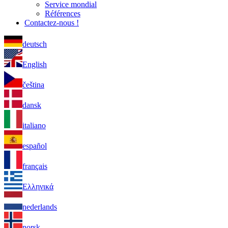
Service mondial
Références
Contactez-nous !
deutsch
English
čeština
dansk
italiano
español
français
Ελληνικά
nederlands
norsk