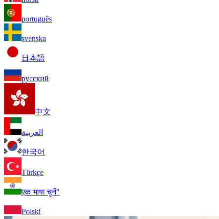
português
svenska
日本語
русский
中文
العربية
한국어
Türkçe
एक भाषा चुनें"
Polski