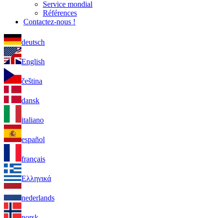
Service mondial
Références
Contactez-nous !
deutsch
English
čeština
dansk
italiano
español
français
Ελληνικά
nederlands
norsk