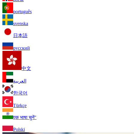
português
svenska
日本語
русский
中文
العربية
한국어
Türkçe
एक भाषा चुनें"
Polski