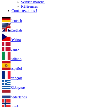
Service mondial
Références
Contactez-nous !
deutsch
English
čeština
dansk
italiano
español
français
Ελληνικά
nederlands
norsk