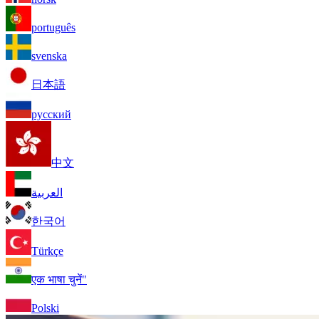
português
svenska
日本語
русский
中文
العربية
한국어
Türkçe
एक भाषा चुनें"
Polski