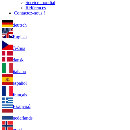
Service mondial
Références
Contactez-nous !
deutsch
English
čeština
dansk
italiano
español
français
Ελληνικά
nederlands
norsk