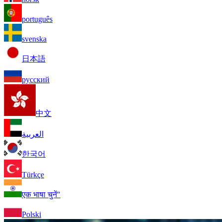
português
svenska
日本語
русский
中文
العربية
한국어
Türkçe
एक भाषा चुनें"
Polski