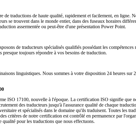
re de traductions de haute qualité, rapidement et facilement, en ligne.
urs se trouvent dans le monde entier, dans des fuseaux horaires différe
 traduction assermentée ou peut-être d'une présentation Power Point.
posons de traducteurs spécialisés qualifiés possédant les compétences re
 presque toujours répondre à vos besoins de traduction.
naisons linguistiques. Nous sommes à votre disposition 24 heures sur 24
00
e ISO 17100, nouvelle à l'époque. La certification ISO signifie que nou
recrutement des traducteurs jusqu'à l'assurance qualité de chaque traduct
ersitaire et spécialisés dans le domaine qu'ils traduisent. Toutes les t
t des critères de notre certification est contrôlé en permanence par l'or
e qualité pour les traductions que nous effectuons.