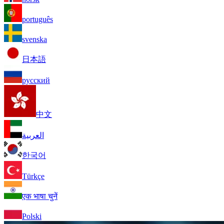
português
svenska
日本語
русский
中文
العربية
한국어
Türkçe
एक भाषा चुनें
Polski