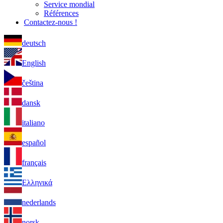
Service mondial
Références
Contactez-nous !
deutsch
English
čeština
dansk
italiano
español
français
Ελληνικά
nederlands
norsk