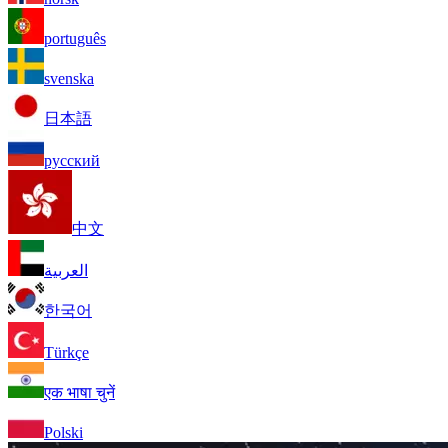
português
svenska
日本語
русский
中文
العربية
한국어
Türkçe
एक भाषा चुनें
Polski