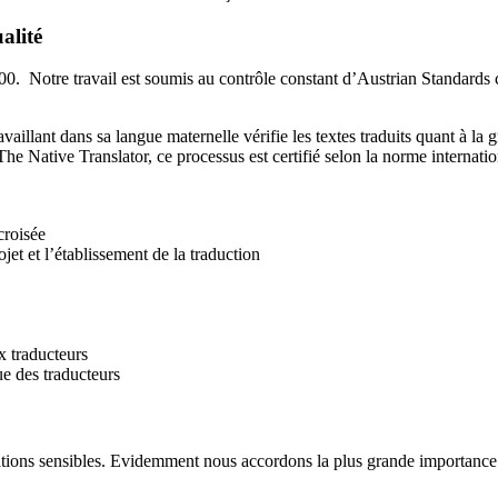
alité
100. Notre travail est soumis au contrôle constant d’Austrian Standards 
aillant dans sa langue maternelle vérifie les textes traduits quant à la
 The Native Translator, ce processus est certifié selon la norme interna
croisée
et et l’établissement de la traduction
x traducteurs
ue des traducteurs
ons sensibles. Evidemment nous accordons la plus grande importance au 