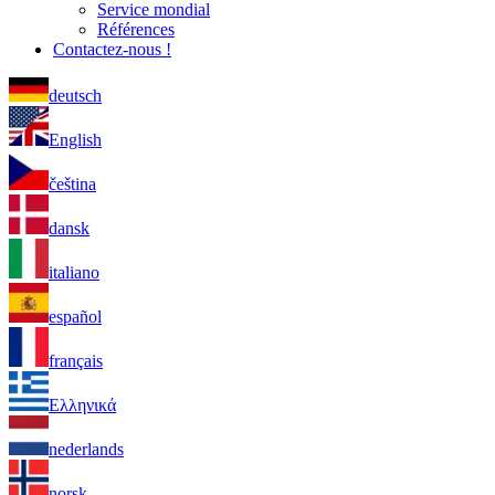
Service mondial
Références
Contactez-nous !
deutsch
English
čeština
dansk
italiano
español
français
Ελληνικά
nederlands
norsk