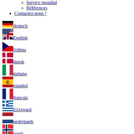
Service mondial
Références
Contactez-nous !
deutsch
English
čeština
dansk
italiano
español
français
Ελληνικά
nederlands
norsk