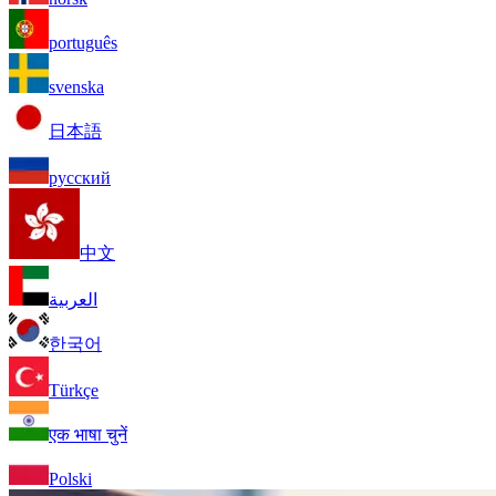
português
svenska
日本語
русский
中文
العربية
한국어
Türkçe
एक भाषा चुनें
Polski