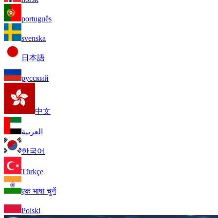
português
svenska
日本語
русский
中文
العربية
한국어
Türkçe
एक भाषा चुनें
Polski