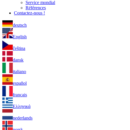
Service mondial
Références
Contactez-nous !
deutsch
English
čeština
dansk
italiano
español
français
Ελληνικά
nederlands
norsk