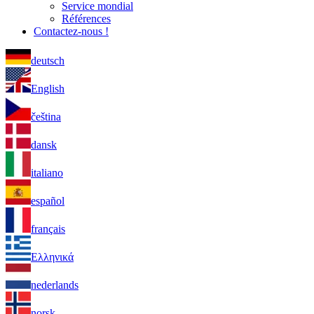
Service mondial
Références
Contactez-nous !
deutsch
English
čeština
dansk
italiano
español
français
Ελληνικά
nederlands
norsk