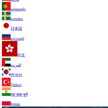
português
svenska
日本語
русский
中文
العربية
한국어
Türkçe
एक भाषा चुनें
Polski