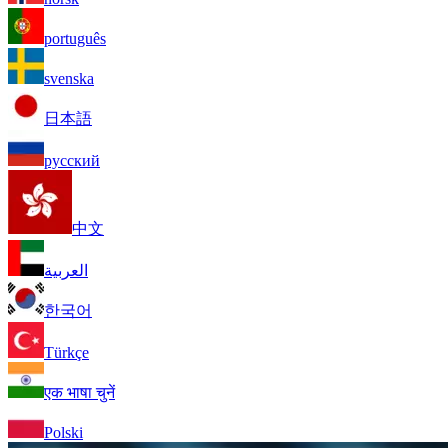
português
svenska
日本語
русский
中文
العربية
한국어
Türkçe
एक भाषा चुनें
Polski