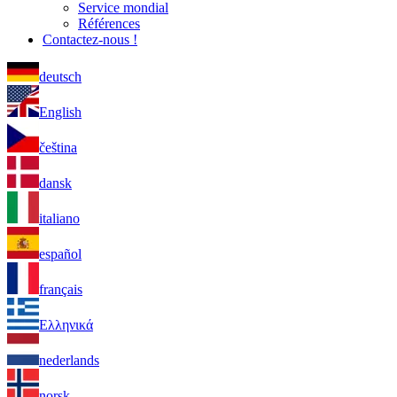
Service mondial
Références
Contactez-nous !
deutsch
English
čeština
dansk
italiano
español
français
Ελληνικά
nederlands
norsk