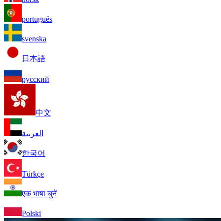
português
svenska
日本語
русский
中文
العربية
한국어
Türkçe
एक भाषा चुनें
Polski