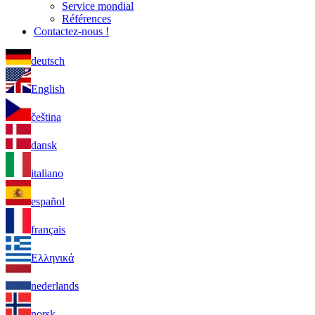
Service mondial
Références
Contactez-nous !
deutsch
English
čeština
dansk
italiano
español
français
Ελληνικά
nederlands
norsk