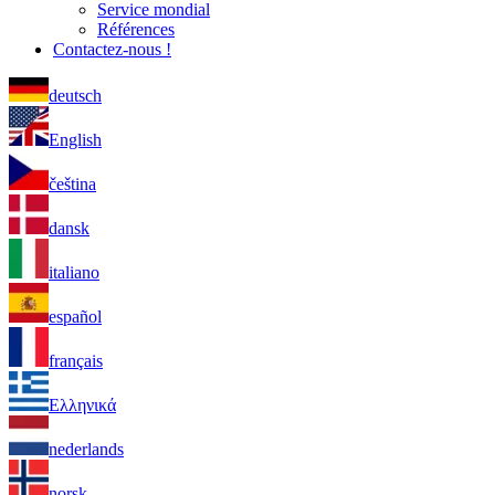
Service mondial
Références
Contactez-nous !
deutsch
English
čeština
dansk
italiano
español
français
Ελληνικά
nederlands
norsk