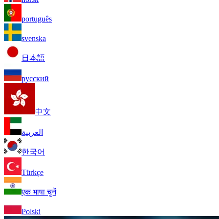
português
svenska
日本語
русский
中文
العربية
한국어
Türkçe
एक भाषा चुनें
Polski