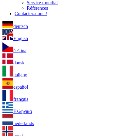
Service mondial
Références
Contactez-nous !
deutsch
English
čeština
dansk
italiano
español
français
Ελληνικά
nederlands
norsk