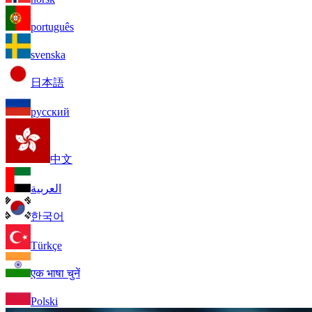
português
svenska
日本語
русский
中文
العربية
한국어
Türkçe
एक भाषा चुनें
Polski