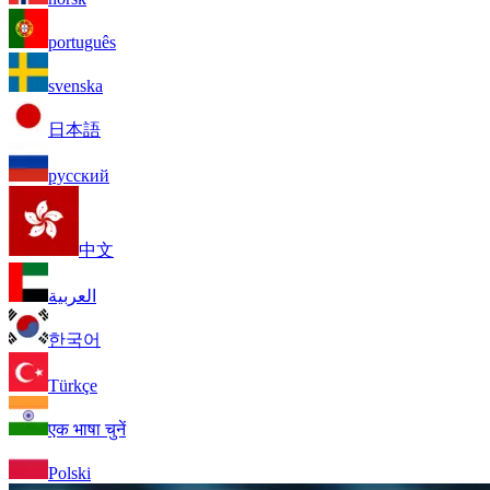
português
svenska
日本語
русский
中文
العربية
한국어
Türkçe
एक भाषा चुनें
Polski