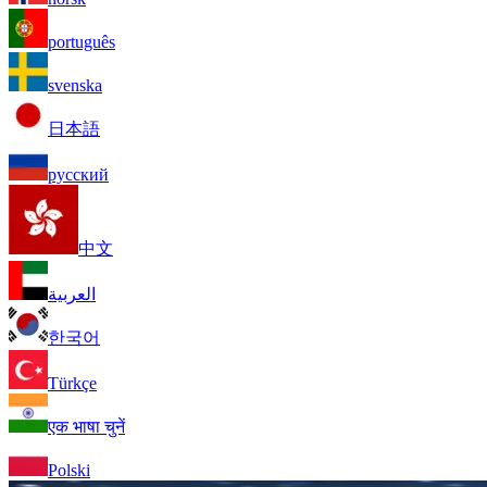
português
svenska
日本語
русский
中文
العربية
한국어
Türkçe
एक भाषा चुनें
Polski