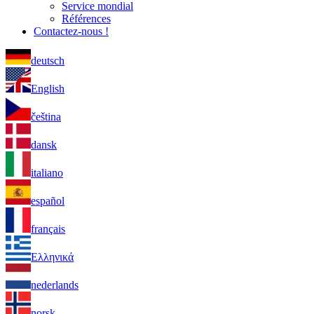
Service mondial
Références
Contactez-nous !
deutsch
English
čeština
dansk
italiano
español
français
Ελληνικά
nederlands
norsk