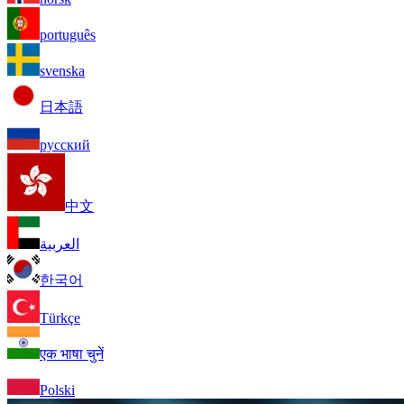
português
svenska
日本語
русский
中文
العربية
한국어
Türkçe
एक भाषा चुनें
Polski