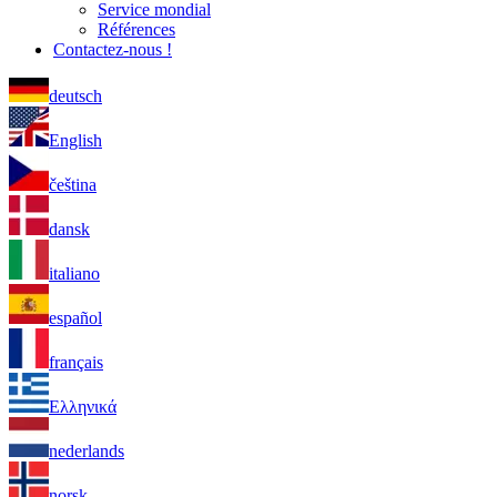
Service mondial
Références
Contactez-nous !
deutsch
English
čeština
dansk
italiano
español
français
Ελληνικά
nederlands
norsk