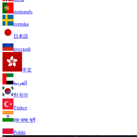
português
svenska
日本語
русский
中文
العربية
한국어
Türkçe
एक भाषा चुनें
Polski