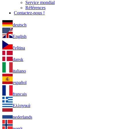
Service mondial
Références
Contactez-nous !
deutsch
English
čeština
dansk
italiano
español
français
Ελληνικά
nederlands
norsk