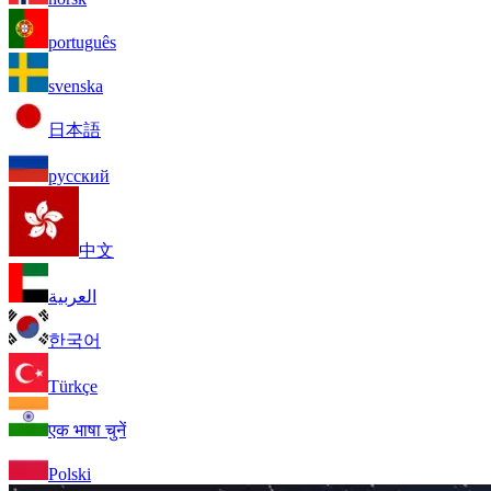
português
svenska
日本語
русский
中文
العربية
한국어
Türkçe
एक भाषा चुनें
Polski