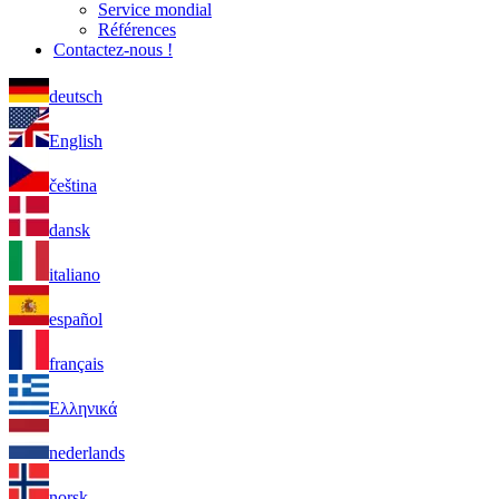
Service mondial
Références
Contactez-nous !
deutsch
English
čeština
dansk
italiano
español
français
Ελληνικά
nederlands
norsk