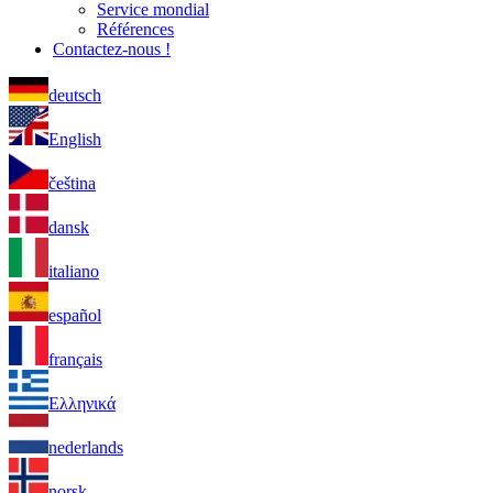
Service mondial
Références
Contactez-nous !
deutsch
English
čeština
dansk
italiano
español
français
Ελληνικά
nederlands
norsk