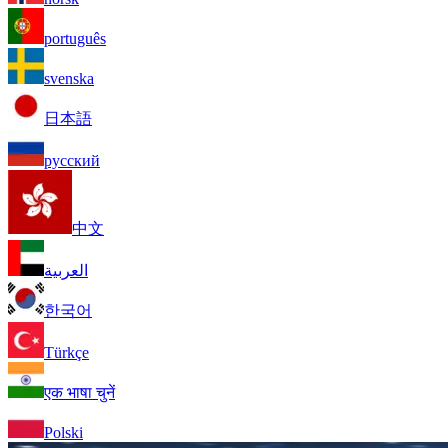
português
svenska
日本語
русский
中文
العربية
한국어
Türkçe
एक भाषा चुनें
Polski