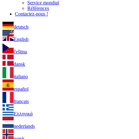
Service mondial
Références
Contactez-nous !
deutsch
English
čeština
dansk
italiano
español
français
Ελληνικά
nederlands
norsk