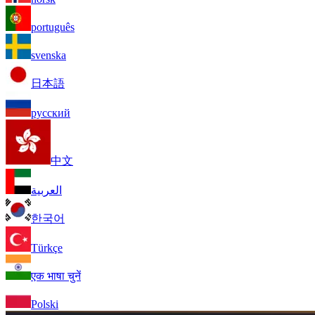
português
svenska
日本語
русский
中文
العربية
한국어
Türkçe
एक भाषा चुनें
Polski