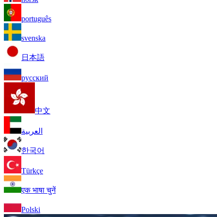
português
svenska
日本語
русский
中文
العربية
한국어
Türkçe
एक भाषा चुनें
Polski