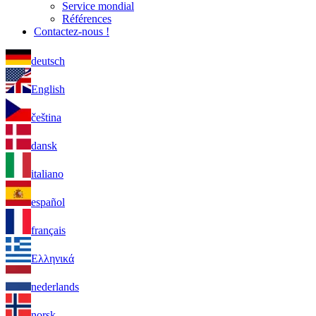
Service mondial
Références
Contactez-nous !
deutsch
English
čeština
dansk
italiano
español
français
Ελληνικά
nederlands
norsk