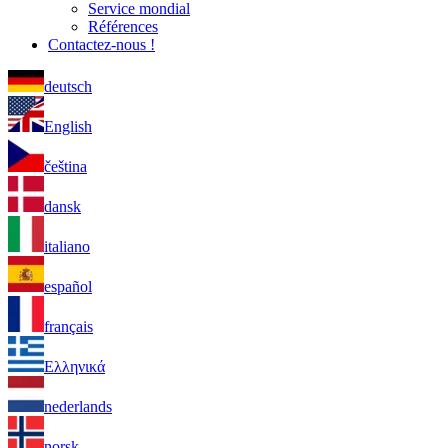
Service mondial
Références
Contactez-nous !
deutsch
English
čeština
dansk
italiano
español
français
Ελληνικά
nederlands
norsk