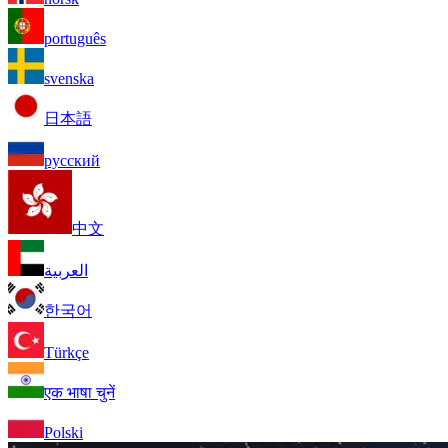
português
svenska
日本語
русский
中文
العربية
한국어
Türkçe
एक भाषा चुनें
Polski