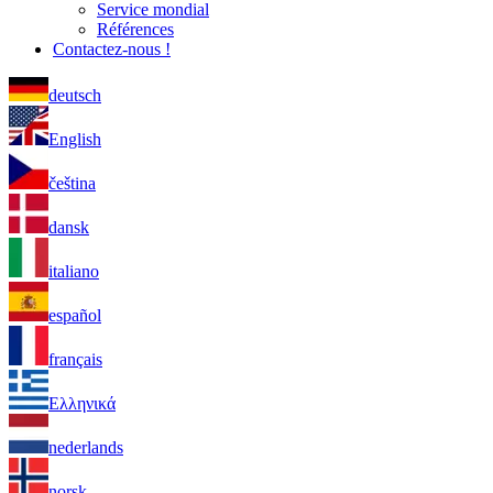
Service mondial
Références
Contactez-nous !
deutsch
English
čeština
dansk
italiano
español
français
Ελληνικά
nederlands
norsk