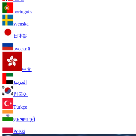
português
svenska
日本語
русский
中文
العربية
한국어
Türkçe
एक भाषा चुनें
Polski