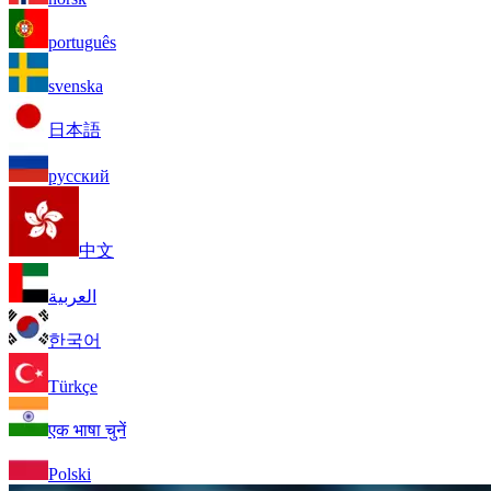
português
svenska
日本語
русский
中文
العربية
한국어
Türkçe
एक भाषा चुनें
Polski