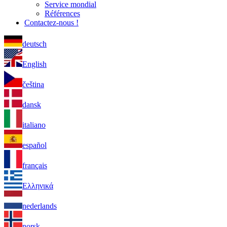
Service mondial
Références
Contactez-nous !
deutsch
English
čeština
dansk
italiano
español
français
Ελληνικά
nederlands
norsk