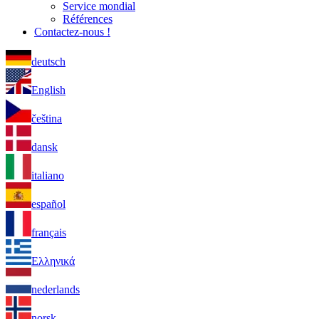
Service mondial
Références
Contactez-nous !
deutsch
English
čeština
dansk
italiano
español
français
Ελληνικά
nederlands
norsk