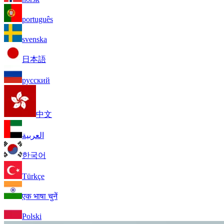
português
svenska
日本語
русский
中文
العربية
한국어
Türkçe
एक भाषा चुनें
Polski