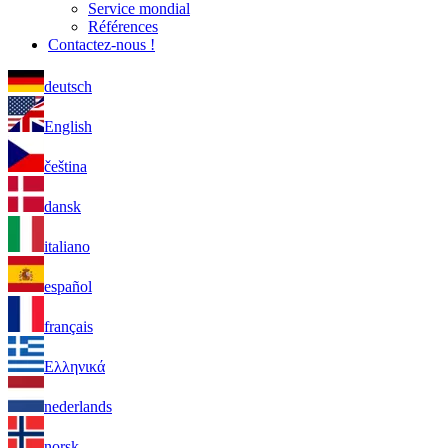
Service mondial
Références
Contactez-nous !
deutsch
English
čeština
dansk
italiano
español
français
Ελληνικά
nederlands
norsk