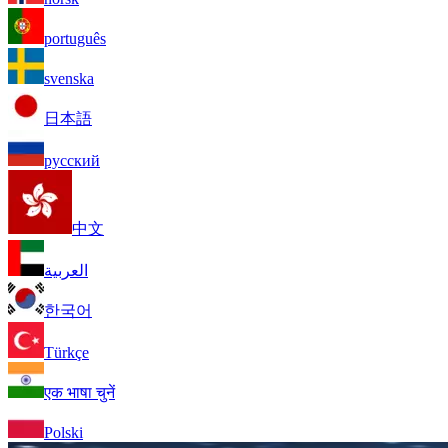
português
svenska
日本語
русский
中文
العربية
한국어
Türkçe
एक भाषा चुनें
Polski