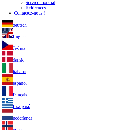
Service mondial
Références
Contactez-nous !
deutsch
English
čeština
dansk
italiano
español
français
Ελληνικά
nederlands
norsk