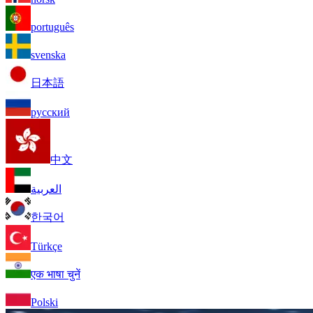
português
svenska
日本語
русский
中文
العربية
한국어
Türkçe
एक भाषा चुनें
Polski