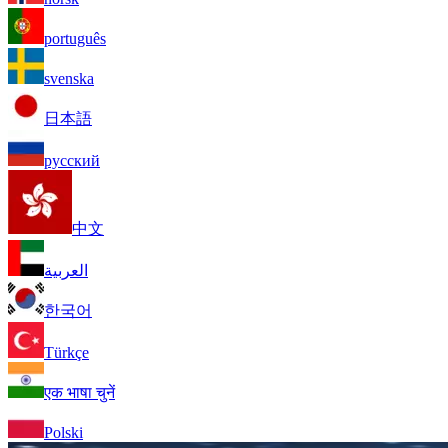
português
svenska
日本語
русский
中文
العربية
한국어
Türkçe
एक भाषा चुनें
Polski