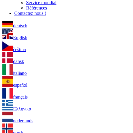
Service mondial
Références
Contactez-nous !
deutsch
English
čeština
dansk
italiano
español
français
Ελληνικά
nederlands
norsk