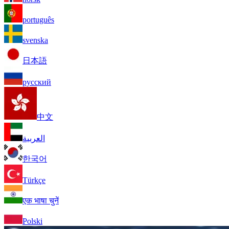
português
svenska
日本語
русский
中文
العربية
한국어
Türkçe
एक भाषा चुनें
Polski