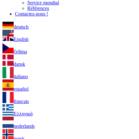
Service mondial
Références
Contactez-nous !
deutsch
English
čeština
dansk
italiano
español
français
Ελληνικά
nederlands
norsk