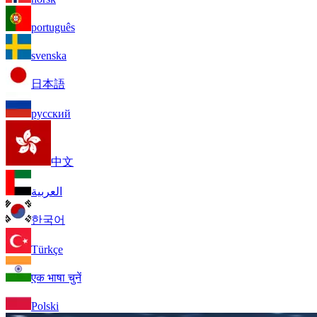
português
svenska
日本語
русский
中文
العربية
한국어
Türkçe
एक भाषा चुनें
Polski