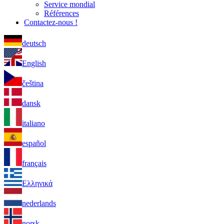
Service mondial
Références
Contactez-nous !
deutsch
English
čeština
dansk
italiano
español
français
Ελληνικά
nederlands
norsk