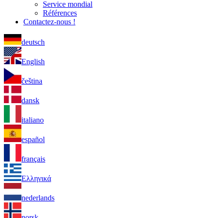
Service mondial
Références
Contactez-nous !
deutsch
English
čeština
dansk
italiano
español
français
Ελληνικά
nederlands
norsk