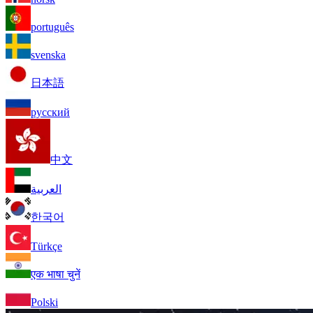
português
svenska
日本語
русский
中文
العربية
한국어
Türkçe
एक भाषा चुनें
Polski