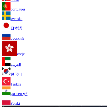
português
svenska
日本語
русский
中文
العربية
한국어
Türkçe
एक भाषा चुनें
Polski