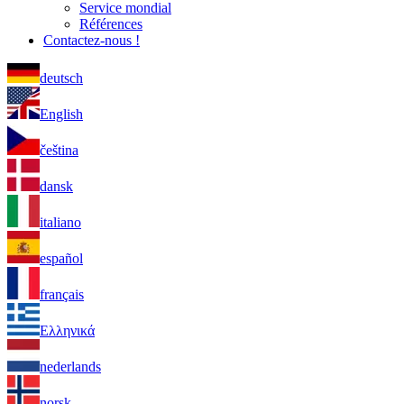
Service mondial
Références
Contactez-nous !
deutsch
English
čeština
dansk
italiano
español
français
Ελληνικά
nederlands
norsk