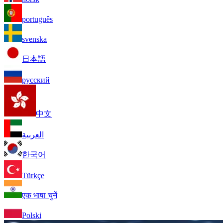
português
svenska
日本語
русский
中文
العربية
한국어
Türkçe
एक भाषा चुनें
Polski