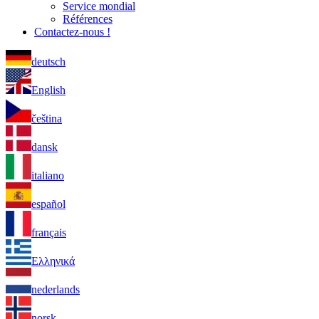
Service mondial
Références
Contactez-nous !
deutsch
English
čeština
dansk
italiano
español
français
Ελληνικά
nederlands
norsk