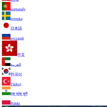
português
svenska
日本語
русский
中文
العربية
한국어
Türkçe
एक भाषा चुनें
Polski