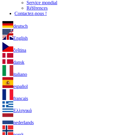
Service mondial
Références
Contactez-nous !
deutsch
English
čeština
dansk
italiano
español
français
Ελληνικά
nederlands
norsk