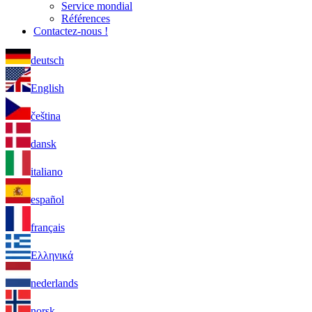
Service mondial
Références
Contactez-nous !
deutsch
English
čeština
dansk
italiano
español
français
Ελληνικά
nederlands
norsk