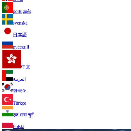
português
svenska
日本語
русский
中文
العربية
한국어
Türkçe
एक भाषा चुनें
Polski