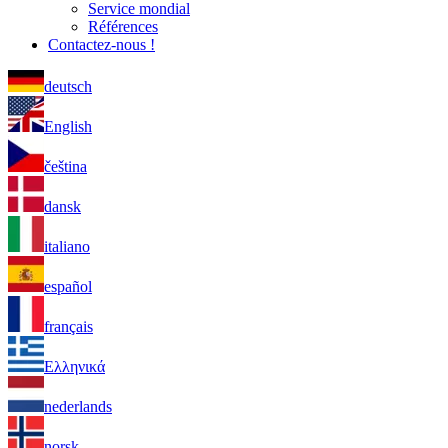
Service mondial
Références
Contactez-nous !
deutsch
English
čeština
dansk
italiano
español
français
Ελληνικά
nederlands
norsk