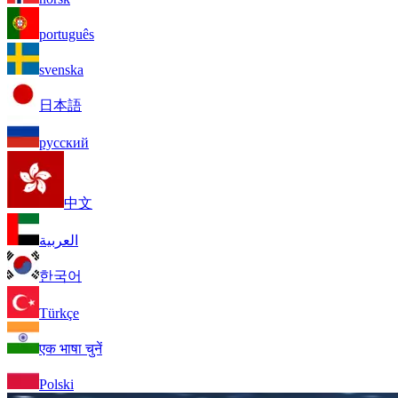
português
svenska
日本語
русский
中文
العربية
한국어
Türkçe
एक भाषा चुनें
Polski