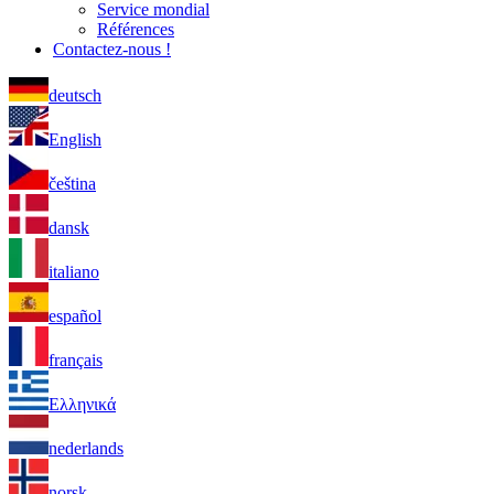
Service mondial
Références
Contactez-nous !
deutsch
English
čeština
dansk
italiano
español
français
Ελληνικά
nederlands
norsk