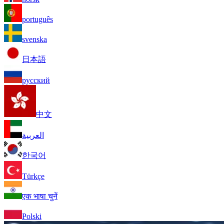
português
svenska
日本語
русский
中文
العربية
한국어
Türkçe
एक भाषा चुनें
Polski