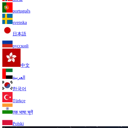
português
svenska
日本語
русский
中文
العربية
한국어
Türkçe
एक भाषा चुनें
Polski