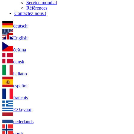
Service mondial
Références
Contactez-nous !
deutsch
English
čeština
dansk
italiano
español
français
Ελληνικά
nederlands
norsk