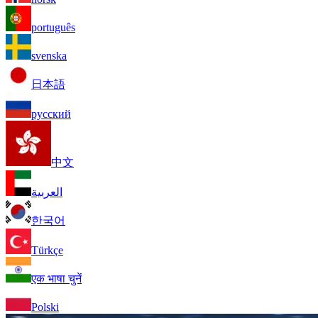
português
svenska
日本語
русский
中文
العربية
한국어
Türkçe
एक भाषा चुनें
Polski