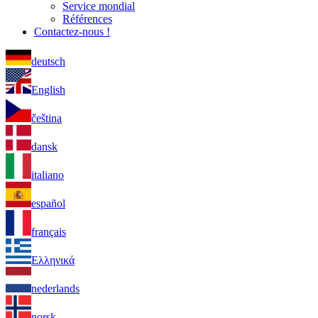
Service mondial
Références
Contactez-nous !
deutsch
English
čeština
dansk
italiano
español
français
Ελληνικά
nederlands
norsk