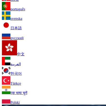
português
svenska
日本語
русский
中文
العربية
한국어
Türkçe
एक भाषा चुनें
Polski