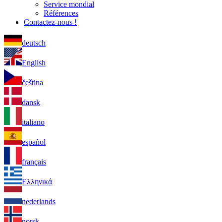
Service mondial
Références
Contactez-nous !
deutsch
English
čeština
dansk
italiano
español
français
Ελληνικά
nederlands
norsk