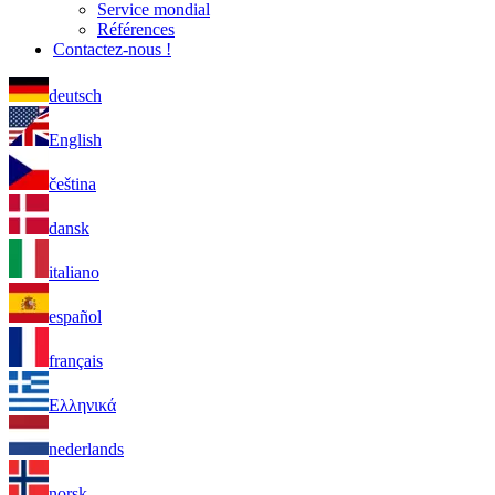
Service mondial
Références
Contactez-nous !
deutsch
English
čeština
dansk
italiano
español
français
Ελληνικά
nederlands
norsk