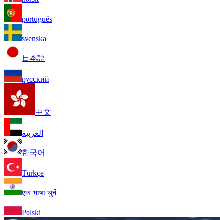
português
svenska
日本語
русский
中文
العربية
한국어
Türkçe
एक भाषा चुनें
Polski