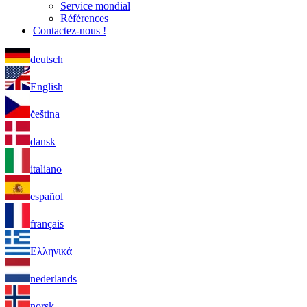
Service mondial
Références
Contactez-nous !
deutsch
English
čeština
dansk
italiano
español
français
Ελληνικά
nederlands
norsk