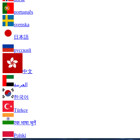
português
svenska
日本語
русский
中文
العربية
한국어
Türkçe
एक भाषा चुनें
Polski