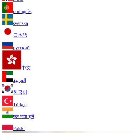
português
svenska
日本語
русский
中文
العربية
한국어
Türkçe
एक भाषा चुनें
Polski