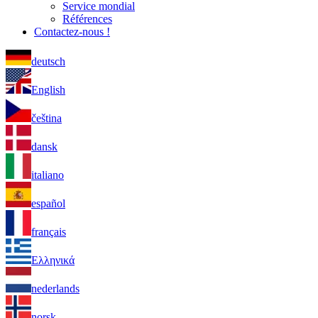
Service mondial
Références
Contactez-nous !
deutsch
English
čeština
dansk
italiano
español
français
Ελληνικά
nederlands
norsk