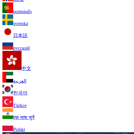
português
svenska
日本語
русский
中文
العربية
한국어
Türkçe
एक भाषा चुनें
Polski