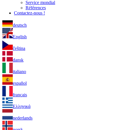
Service mondial
Références
Contactez-nous !
deutsch
English
čeština
dansk
italiano
español
français
Ελληνικά
nederlands
norsk