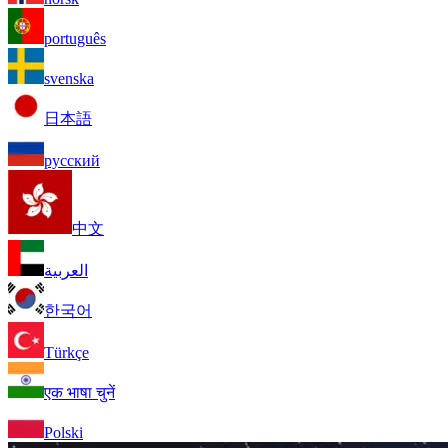
português
svenska
日本語
русский
中文
العربية
한국어
Türkçe
एक भाषा चुनें
Polski