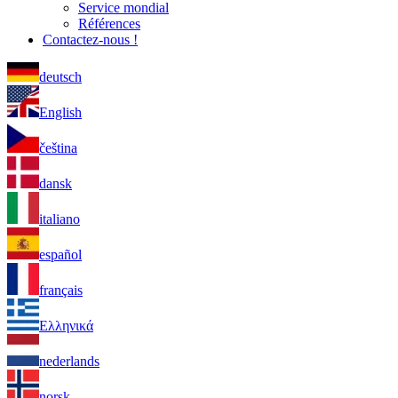
Service mondial
Références
Contactez-nous !
deutsch
English
čeština
dansk
italiano
español
français
Ελληνικά
nederlands
norsk