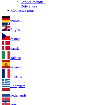
Service mondial
Références
Contactez-nous !
deutsch
English
čeština
dansk
italiano
español
français
Ελληνικά
nederlands
norsk