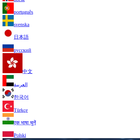
português
svenska
日本語
русский
中文
العربية
한국어
Türkçe
एक भाषा चुनें
Polski