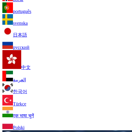
português
svenska
日本語
русский
中文
العربية
한국어
Türkçe
एक भाषा चुनें
Polski