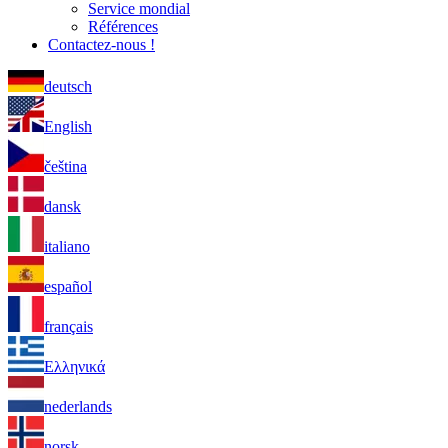
Service mondial
Références
Contactez-nous !
deutsch
English
čeština
dansk
italiano
español
français
Ελληνικά
nederlands
norsk