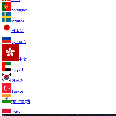
português
svenska
日本語
русский
中文
العربية
한국어
Türkçe
एक भाषा चुनें
Polski