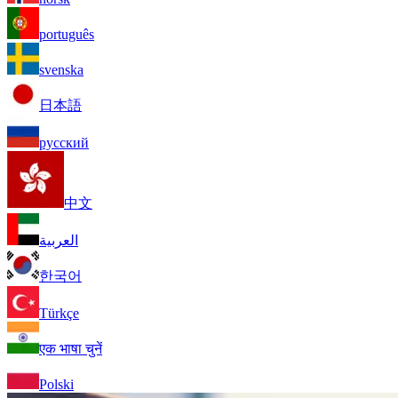
português
svenska
日本語
русский
中文
العربية
한국어
Türkçe
एक भाषा चुनें
Polski