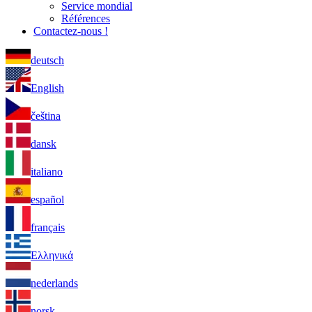
Service mondial
Références
Contactez-nous !
deutsch
English
čeština
dansk
italiano
español
français
Ελληνικά
nederlands
norsk